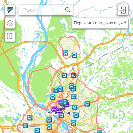
Username
Перечень городских служб
Password