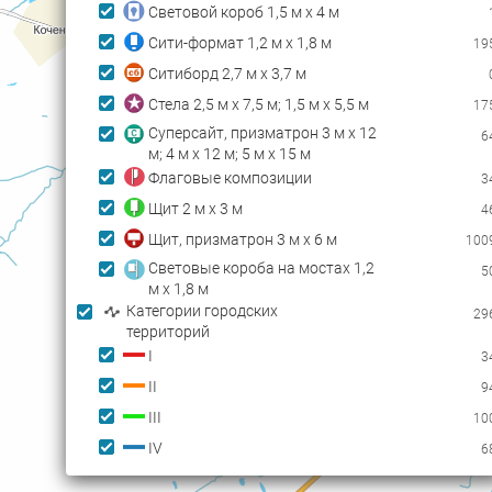
Световой короб 1,5 м х 4 м
Сити-формат 1,2 м х 1,8 м
19
Ситиборд 2,7 м х 3,7 м
Стела 2,5 м х 7,5 м; 1,5 м х 5,5 м
17
Суперсайт, призматрон 3 м х 12
6
м; 4 м х 12 м; 5 м х 15 м
Флаговые композиции
3
Щит 2 м х 3 м
4
Щит, призматрон 3 м х 6 м
100
Cветовые короба на мостах 1,2
5
м х 1,8 м
Категории городских
29
территорий
I
3
II
9
III
10
IV
6