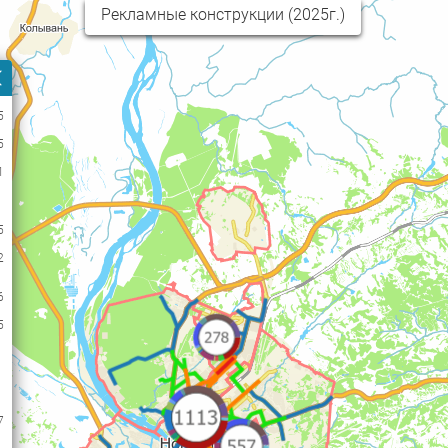
Рекламные конструкции (2025г.)
5
5
1
5
2
6
5
7