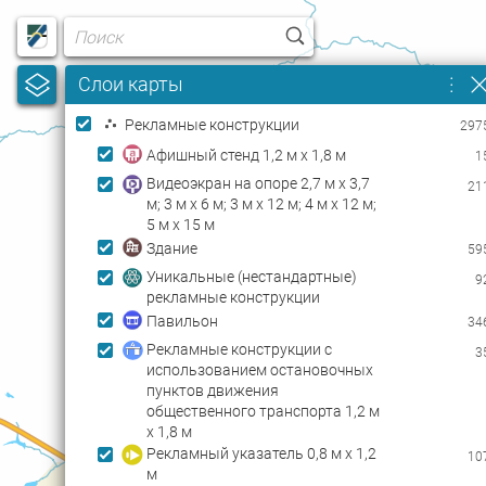
Username
.
.
.
Слои карты
Password
Рекламные конструкции
297
Афишный стенд 1,2 м х 1,8 м
1
Видеоэкран на опоре 2,7 м х 3,7
21
м; 3 м х 6 м; 3 м х 12 м; 4 м х 12 м;
5 м х 15 м
Здание
59
Уникальные (нестандартные)
9
рекламные конструкции
Павильон
34
Рекламные конструкции с
3
использованием остановочных
пунктов движения
общественного транспорта 1,2 м
х 1,8 м
Рекламный указатель 0,8 м х 1,2
10
м