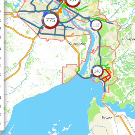
1
5
0
5
4
4
6
9
0
6
4
4
0
8